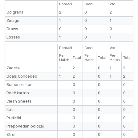
Domači
Gosti
Vse
Odigrana
2
0
2
Zmage
1
0
1
Draws
0
0
0
Losses
1
0
1
Domači
Gosti
Vse
Per
Per
Per
Total
Total
Total
Match
Match
Match
Zadetki
1
2
0
1
2
Goals Conceded
1
2
0
1
2
Rumen karton
0
0
0
Rdeč karton
0
0
0
Clean Sheets
0
0
0
Koti
0
0
0
Prekrški
0
0
0
Prepovedan položaj
0
0
0
Strel
0
0
0