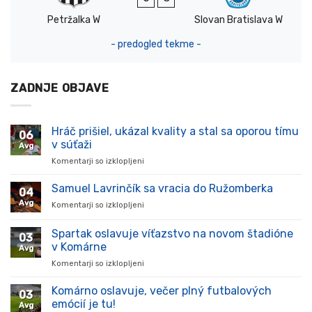
Petržalka W
Slovan Bratislava W
- predogled tekme -
ZADNJE OBJAVE
Hráč prišiel, ukázal kvality a stal sa oporou tímu
06
v súťaži
Avg
Komentarji so izklopljeni
za
Hráč
prišiel,
Samuel Lavrinčík sa vracia do Ružomberka
04
ukázal
Avg
Komentarji so izklopljeni
za
kvality
Samuel
a
Lavrinčík
Spartak oslavuje víťazstvo na novom štadióne
stal
03
sa
sa
v Komárne
Avg
vracia
oporou
Komentarji so izklopljeni
za
do
tímu
Spartak
Ružomberka
v
oslavuje
Komárno oslavuje, večer plný futbalových
súťaži
03
víťazstvo
emócií je tu!
Avg
na