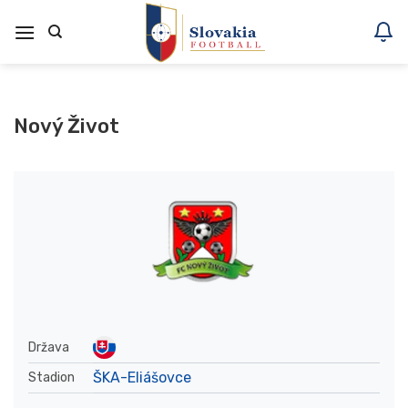
Skoči
na
vsebino
Nový Život
Država
ŠKA-Eliášovce
Stadion