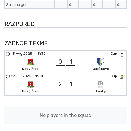
Strel na gol
0
0
0
RAZPORED
ZADNJE TEKME
13 Avg 2025
-
15:30
Cup
0
1
Nový Život
Gabčíkovo
23 Jul 2025
-
16:00
Cup
2
1
Nový Život
Janiky
No players in the squad