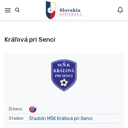
Skoči
na
vsebino
Kráľová pri Senci
Država
Štadión MŠK Kráľová pri Senci
Stadion