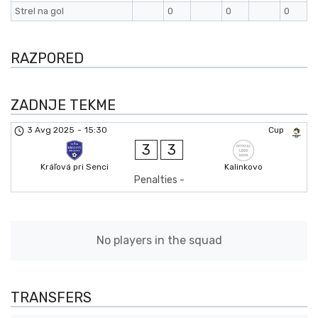
Strel na gol
0
0
0
RAZPORED
ZADNJE TEKME
3 Avg 2025
-
15:30
Cup
3
3
Kráľová pri Senci
Kalinkovo
Penalties -
No players in the squad
TRANSFERS