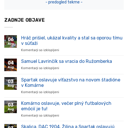
- predogled tekme -
ZADNJE OBJAVE
Hráč prišiel, ukázal kvality a stal sa oporou tímu
06
v súťaži
Avg
Komentarji so izklopljeni
za
Hráč
prišiel,
Samuel Lavrinčík sa vracia do Ružomberka
04
ukázal
Avg
Komentarji so izklopljeni
za
kvality
Samuel
a
Lavrinčík
Spartak oslavuje víťazstvo na novom štadióne
stal
03
sa
sa
v Komárne
Avg
vracia
oporou
Komentarji so izklopljeni
za
do
tímu
Spartak
Ružomberka
v
oslavuje
Komárno oslavuje, večer plný futbalových
súťaži
03
víťazstvo
emócií je tu!
Avg
na
Komentarji so izklopljeni
za
novom
Komárno
štadióne
oslavuje,
Skalica, DAC 1904, Žilina a Spartak oslavujú
v