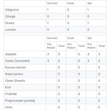
Domači
Gosti
Vse
Odigrana
1
0
1
Zmage
0
0
0
Draws
1
0
1
Losses
0
0
0
Domači
Gosti
Vse
Per
Per
Per
Total
Total
Total
Match
Match
Match
Zadetki
3
3
0
3
3
Goals Conceded
3
3
0
3
3
Rumen karton
0
0
0
Rdeč karton
0
0
0
Clean Sheets
0
0
0
Koti
0
0
0
Prekrški
0
0
0
Prepovedan položaj
0
0
0
Strel
0
0
0